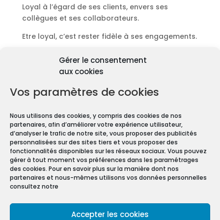
Loyal à l’égard de ses clients, envers ses
collègues et ses collaborateurs.
Etre loyal, c’est rester fidèle à ses engagements.
Découvrir les diagnostics
Gérer le consentement
Pourquoi les diagnostics
aux cookies
immobiliers sont
obligatoires ?
Vos paramètres de cookies
Premièrement depuis 1997 et le vote de la Loi
Nous utilisons des cookies, y compris des cookies de nos
Carrez, les diagnostics immobiliers sont devenus
partenaires, afin d’améliorer votre expérience utilisateur,
obligatoires pour toute transaction immobilière.
d’analyser le trafic de notre site, vous proposer des publicités
personnalisées sur des sites tiers et vous proposer des
En effet, que vous vendiez ou louiez une maison
fonctionnalités disponibles sur les réseaux sociaux. Vous pouvez
gérer à tout moment vos préférences dans les paramétrages
ou un appartement, vous devez constituer un
des cookies. Pour en savoir plus sur la manière dont nos
Dossier de Diagnostic Technique (DDT).
partenaires et nous-mêmes utilisons vos données personnelles
consultez notre
Mentions légales
Accepter les cookies
Conditions Générales de Vente