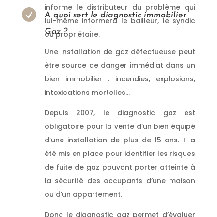
informe le distributeur du problème qui

A quoi sert le diagnostic immobilier
lui-même informera le bailleur, le syndic
Gaz ?
ou propriétaire.
Donc, vous faites appel à
Une installation de gaz défectueuse peut
un diagnostic Gaz qualifié
en CHARENTE
être source de danger immédiat dans un
bien immobilier : incendies, explosions,
intoxications mortelles…
Depuis 2007, le diagnostic gaz est
obligatoire pour la vente d’un bien équipé
d’une installation de plus de 15 ans. Il a
été mis en place pour identifier les risques
de fuite de gaz pouvant porter atteinte à
la sécurité des occupants d’une maison
ou d’un appartement.
Donc le diagnostic gaz permet d’évaluer