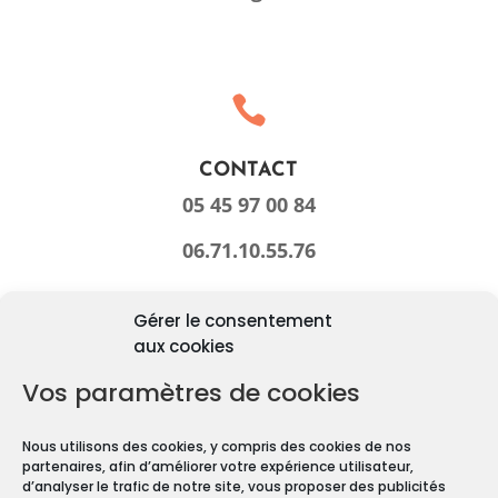
Ainsi diagnostic immobilier
angouleme 16

CONTACT
05 45 97 00 84
06.71.10.55.76
Ainsi diagnostic immobilier
angouleme 16
Gérer le consentement
aux cookies

Vos paramètres de cookies
COURRIEL
Nous utilisons des cookies, y compris des cookies de nos
contactdiag16@gmail.com
partenaires, afin d’améliorer votre expérience utilisateur,
Ainsi diagnostic immobilier
d’analyser le trafic de notre site, vous proposer des publicités