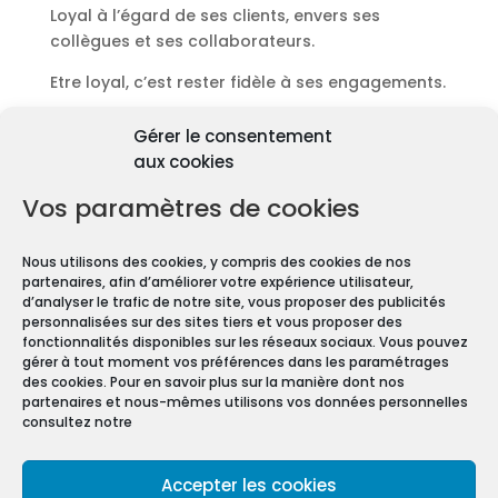
Loyal à l’égard de ses clients, envers ses
collègues et ses collaborateurs.
Etre loyal, c’est rester fidèle à ses engagements.
Découvrir les diagnostics
Gérer le consentement
Pourquoi les diagnostics
aux cookies
immobiliers sont
obligatoires ?
Vos paramètres de cookies
Premièrement depuis 1997 et le vote de la Loi
Nous utilisons des cookies, y compris des cookies de nos
Carrez, les diagnostics immobiliers sont devenus
partenaires, afin d’améliorer votre expérience utilisateur,
obligatoires pour toute transaction immobilière.
d’analyser le trafic de notre site, vous proposer des publicités
personnalisées sur des sites tiers et vous proposer des
En effet, que vous vendiez ou louiez une maison
fonctionnalités disponibles sur les réseaux sociaux. Vous pouvez
gérer à tout moment vos préférences dans les paramétrages
ou un appartement, vous devez constituer un
des cookies. Pour en savoir plus sur la manière dont nos
Dossier de Diagnostic Technique (DDT).
partenaires et nous-mêmes utilisons vos données personnelles
consultez notre
Mentions légales
Accepter les cookies
Conditions Générales de Vente