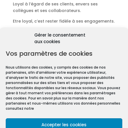
Loyal à l’égard de ses clients, envers ses
collègues et ses collaborateurs.
Etre loyal, c’est rester fidèle à ses engagements.
Découvrir les diagnostics
Gérer le consentement
Pourquoi les diagnostics
aux cookies
immobiliers sont
obligatoires ?
Vos paramètres de cookies
Premièrement depuis 1997 et le vote de la Loi
Nous utilisons des cookies, y compris des cookies de nos
Carrez, les diagnostics immobiliers sont devenus
partenaires, afin d’améliorer votre expérience utilisateur,
obligatoires pour toute transaction immobilière.
d’analyser le trafic de notre site, vous proposer des publicités
personnalisées sur des sites tiers et vous proposer des
En effet, que vous vendiez ou louiez une maison
fonctionnalités disponibles sur les réseaux sociaux. Vous pouvez
gérer à tout moment vos préférences dans les paramétrages
ou un appartement, vous devez constituer un
des cookies. Pour en savoir plus sur la manière dont nos
Dossier de Diagnostic Technique (DDT).
partenaires et nous-mêmes utilisons vos données personnelles
consultez notre
Mentions légales
Accepter les cookies
Conditions Générales de Vente