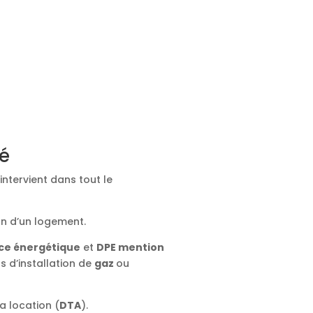
ié
intervient dans tout le
on d’un logement.
ce énergétique
et
DPE mention
ts d’installation de
gaz
ou
a location (
DTA
).