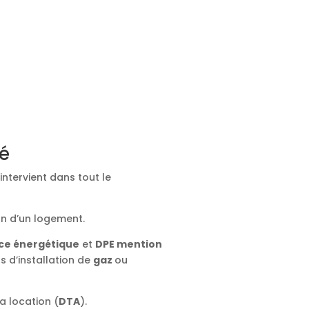
ié
intervient dans tout le
on d’un logement.
ce énergétique
et
DPE mention
ts d’installation de
gaz
ou
a location (
DTA
).