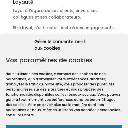
Loyauté
Loyal à l’égard de ses clients, envers ses
collègues et ses collaborateurs.
Etre loyal, c’est rester fidèle à ses engagements.
Découvrir les diagnostics
Gérer le consentement
Pourquoi les diagnostics
aux cookies
immobiliers sont
obligatoires ?
Vos paramètres de cookies
Premièrement depuis 1997 et le vote de la Loi
Nous utilisons des cookies, y compris des cookies de nos
Carrez, les diagnostics immobiliers sont devenus
partenaires, afin d’améliorer votre expérience utilisateur,
obligatoires pour toute transaction immobilière.
d’analyser le trafic de notre site, vous proposer des publicités
personnalisées sur des sites tiers et vous proposer des
En effet, que vous vendiez ou louiez une maison
fonctionnalités disponibles sur les réseaux sociaux. Vous pouvez
gérer à tout moment vos préférences dans les paramétrages
ou un appartement, vous devez constituer un
des cookies. Pour en savoir plus sur la manière dont nos
Dossier de Diagnostic Technique (DDT).
partenaires et nous-mêmes utilisons vos données personnelles
consultez notre
Mentions légales