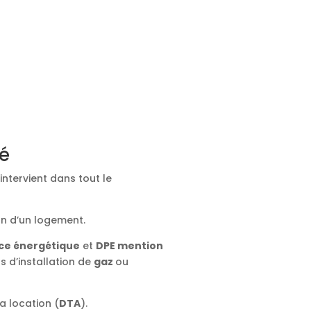
ié
intervient dans tout le
on d’un logement.
ce énergétique
et
DPE mention
ts d’installation de
gaz
ou
a location (
DTA
).