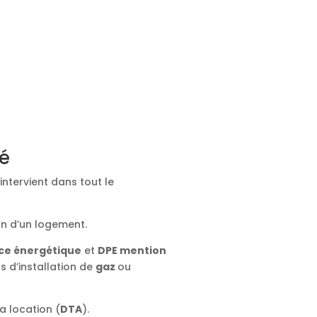
ié
intervient dans tout le
on d’un logement.
ce énergétique
et
DPE mention
ts d’installation de
gaz
ou
a location (
DTA
).