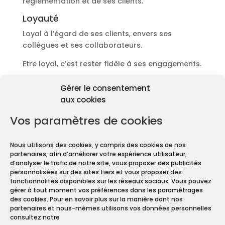
réglementation et de ses clients.
Loyauté
Loyal à l’égard de ses clients, envers ses
collègues et ses collaborateurs.
Etre loyal, c’est rester fidèle à ses engagements.
Découvrir les diagnostics
Gérer le consentement
Pourquoi les diagnostics
aux cookies
immobiliers sont
obligatoires ?
Vos paramètres de cookies
Premièrement depuis 1997 et le vote de la Loi
Nous utilisons des cookies, y compris des cookies de nos
Carrez, les diagnostics immobiliers sont devenus
partenaires, afin d’améliorer votre expérience utilisateur,
obligatoires pour toute transaction immobilière.
d’analyser le trafic de notre site, vous proposer des publicités
personnalisées sur des sites tiers et vous proposer des
En effet, que vous vendiez ou louiez une maison
fonctionnalités disponibles sur les réseaux sociaux. Vous pouvez
gérer à tout moment vos préférences dans les paramétrages
ou un appartement, vous devez constituer un
des cookies. Pour en savoir plus sur la manière dont nos
Dossier de Diagnostic Technique (DDT).
partenaires et nous-mêmes utilisons vos données personnelles
consultez notre