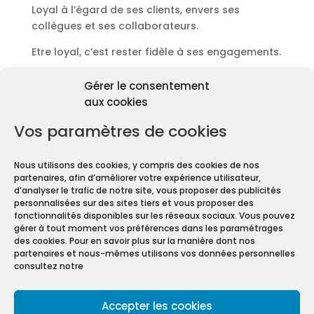
Loyal à l’égard de ses clients, envers ses
collègues et ses collaborateurs.
Etre loyal, c’est rester fidèle à ses engagements.
Découvrir les diagnostics
Gérer le consentement
Pourquoi les diagnostics
aux cookies
immobiliers sont
obligatoires ?
Vos paramètres de cookies
Premièrement depuis 1997 et le vote de la Loi
Nous utilisons des cookies, y compris des cookies de nos
Carrez, les diagnostics immobiliers sont devenus
partenaires, afin d’améliorer votre expérience utilisateur,
obligatoires pour toute transaction immobilière.
d’analyser le trafic de notre site, vous proposer des publicités
personnalisées sur des sites tiers et vous proposer des
En effet, que vous vendiez ou louiez une maison
fonctionnalités disponibles sur les réseaux sociaux. Vous pouvez
gérer à tout moment vos préférences dans les paramétrages
ou un appartement, vous devez constituer un
des cookies. Pour en savoir plus sur la manière dont nos
Dossier de Diagnostic Technique (DDT).
partenaires et nous-mêmes utilisons vos données personnelles
consultez notre
Mentions légales
Accepter les cookies
Conditions Générales de Vente