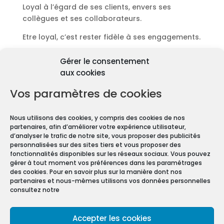
Loyal à l’égard de ses clients, envers ses
collègues et ses collaborateurs.
Etre loyal, c’est rester fidèle à ses engagements.
Découvrir les diagnostics
Gérer le consentement
Pourquoi les diagnostics
aux cookies
immobiliers sont
obligatoires ?
Vos paramètres de cookies
Premièrement depuis 1997 et le vote de la Loi
Nous utilisons des cookies, y compris des cookies de nos
Carrez, les diagnostics immobiliers sont devenus
partenaires, afin d’améliorer votre expérience utilisateur,
obligatoires pour toute transaction immobilière.
d’analyser le trafic de notre site, vous proposer des publicités
personnalisées sur des sites tiers et vous proposer des
En effet, que vous vendiez ou louiez une maison
fonctionnalités disponibles sur les réseaux sociaux. Vous pouvez
gérer à tout moment vos préférences dans les paramétrages
ou un appartement, vous devez constituer un
des cookies. Pour en savoir plus sur la manière dont nos
Dossier de Diagnostic Technique (DDT).
partenaires et nous-mêmes utilisons vos données personnelles
consultez notre
Mentions légales
Accepter les cookies
Conditions Générales de Vente