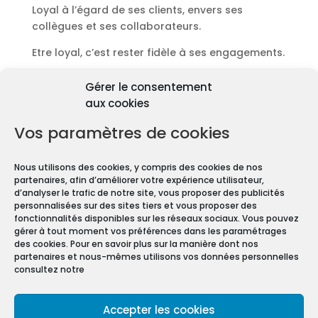
Loyal à l’égard de ses clients, envers ses
collègues et ses collaborateurs.
Etre loyal, c’est rester fidèle à ses engagements.
Découvrir les diagnostics
Gérer le consentement
Pourquoi les diagnostics
aux cookies
immobiliers sont
obligatoires ?
Vos paramètres de cookies
Premièrement depuis 1997 et le vote de la Loi
Nous utilisons des cookies, y compris des cookies de nos
Carrez, les diagnostics immobiliers sont devenus
partenaires, afin d’améliorer votre expérience utilisateur,
obligatoires pour toute transaction immobilière.
d’analyser le trafic de notre site, vous proposer des publicités
personnalisées sur des sites tiers et vous proposer des
En effet, que vous vendiez ou louiez une maison
fonctionnalités disponibles sur les réseaux sociaux. Vous pouvez
gérer à tout moment vos préférences dans les paramétrages
ou un appartement, vous devez constituer un
des cookies. Pour en savoir plus sur la manière dont nos
Dossier de Diagnostic Technique (DDT).
partenaires et nous-mêmes utilisons vos données personnelles
consultez notre
Mentions légales
Accepter les cookies
Conditions Générales de Vente