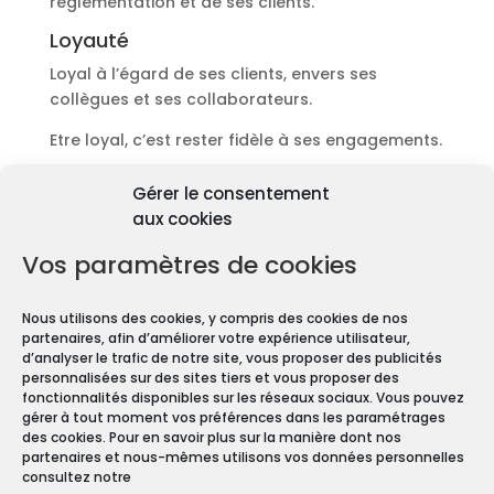
réglementation et de ses clients.
Loyauté
Loyal à l’égard de ses clients, envers ses
collègues et ses collaborateurs.
Etre loyal, c’est rester fidèle à ses engagements.
Découvrir les diagnostics
Gérer le consentement
Pourquoi les diagnostics
aux cookies
immobiliers sont
obligatoires ?
Vos paramètres de cookies
Premièrement depuis 1997 et le vote de la Loi
Nous utilisons des cookies, y compris des cookies de nos
Carrez, les diagnostics immobiliers sont devenus
partenaires, afin d’améliorer votre expérience utilisateur,
obligatoires pour toute transaction immobilière.
d’analyser le trafic de notre site, vous proposer des publicités
personnalisées sur des sites tiers et vous proposer des
En effet, que vous vendiez ou louiez une maison
fonctionnalités disponibles sur les réseaux sociaux. Vous pouvez
gérer à tout moment vos préférences dans les paramétrages
ou un appartement, vous devez constituer un
des cookies. Pour en savoir plus sur la manière dont nos
Dossier de Diagnostic Technique (DDT).
partenaires et nous-mêmes utilisons vos données personnelles
consultez notre