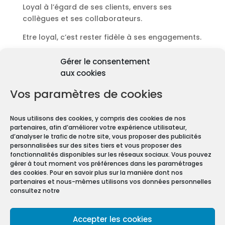
Loyal à l’égard de ses clients, envers ses
collègues et ses collaborateurs.
Etre loyal, c’est rester fidèle à ses engagements.
Découvrir les diagnostics
Gérer le consentement
Pourquoi les diagnostics
aux cookies
immobiliers sont
obligatoires ?
Vos paramètres de cookies
Premièrement depuis 1997 et le vote de la Loi
Nous utilisons des cookies, y compris des cookies de nos
Carrez, les diagnostics immobiliers sont devenus
partenaires, afin d’améliorer votre expérience utilisateur,
obligatoires pour toute transaction immobilière.
d’analyser le trafic de notre site, vous proposer des publicités
personnalisées sur des sites tiers et vous proposer des
En effet, que vous vendiez ou louiez une maison
fonctionnalités disponibles sur les réseaux sociaux. Vous pouvez
gérer à tout moment vos préférences dans les paramétrages
ou un appartement, vous devez constituer un
des cookies. Pour en savoir plus sur la manière dont nos
Dossier de Diagnostic Technique (DDT).
partenaires et nous-mêmes utilisons vos données personnelles
consultez notre
Mentions légales
Accepter les cookies
Conditions Générales de Vente