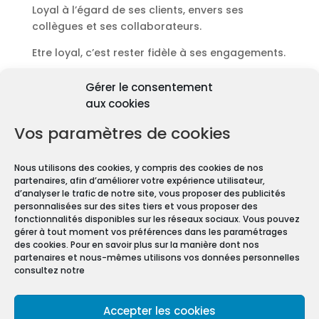
Loyal à l’égard de ses clients, envers ses
collègues et ses collaborateurs.
Etre loyal, c’est rester fidèle à ses engagements.
Découvrir les diagnostics
Gérer le consentement
Pourquoi les diagnostics
aux cookies
immobiliers sont
obligatoires ?
Vos paramètres de cookies
Premièrement depuis 1997 et le vote de la Loi
Nous utilisons des cookies, y compris des cookies de nos
Carrez, les diagnostics immobiliers sont devenus
partenaires, afin d’améliorer votre expérience utilisateur,
obligatoires pour toute transaction immobilière.
d’analyser le trafic de notre site, vous proposer des publicités
personnalisées sur des sites tiers et vous proposer des
En effet, que vous vendiez ou louiez une maison
fonctionnalités disponibles sur les réseaux sociaux. Vous pouvez
gérer à tout moment vos préférences dans les paramétrages
ou un appartement, vous devez constituer un
des cookies. Pour en savoir plus sur la manière dont nos
Dossier de Diagnostic Technique (DDT).
partenaires et nous-mêmes utilisons vos données personnelles
consultez notre
Mentions légales
Accepter les cookies
Conditions Générales de Vente