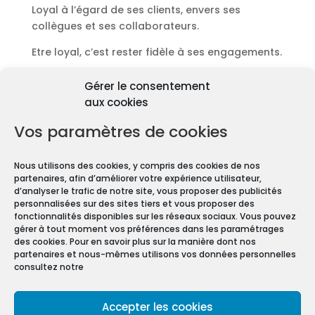
Loyal à l’égard de ses clients, envers ses
collègues et ses collaborateurs.
Etre loyal, c’est rester fidèle à ses engagements.
Découvrir les diagnostics
Gérer le consentement
Pourquoi les diagnostics
aux cookies
immobiliers sont
obligatoires ?
Vos paramètres de cookies
Premièrement depuis 1997 et le vote de la Loi
Nous utilisons des cookies, y compris des cookies de nos
Carrez, les diagnostics immobiliers sont devenus
partenaires, afin d’améliorer votre expérience utilisateur,
obligatoires pour toute transaction immobilière.
d’analyser le trafic de notre site, vous proposer des publicités
personnalisées sur des sites tiers et vous proposer des
En effet, que vous vendiez ou louiez une maison
fonctionnalités disponibles sur les réseaux sociaux. Vous pouvez
gérer à tout moment vos préférences dans les paramétrages
ou un appartement, vous devez constituer un
des cookies. Pour en savoir plus sur la manière dont nos
Dossier de Diagnostic Technique (DDT).
partenaires et nous-mêmes utilisons vos données personnelles
consultez notre
Mentions légales
Accepter les cookies
Conditions Générales de Vente