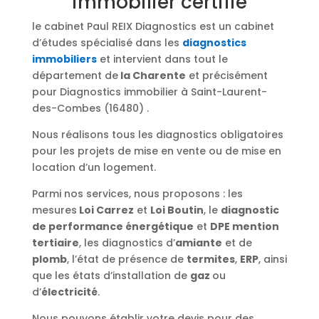
immobilier certifié
le cabinet Paul REIX Diagnostics est un cabinet
d’études spécialisé dans les
diagnostics
immobiliers
et intervient dans tout le
département de
la Charente
et précisément
pour Diagnostics immobilier à Saint-Laurent-
des-Combes (16480) .
Nous réalisons tous les diagnostics obligatoires
pour les projets de mise en vente ou de mise en
location d’un logement.
Parmi nos services, nous proposons : les
mesures
Loi Carrez
et
Loi Boutin
, le
diagnostic
de performance énergétique
et
DPE mention
tertiaire
, les diagnostics d’
amiante
et de
plomb
, l’état de présence de
termites
,
ERP
, ainsi
que les états d’installation de
gaz
ou
d’
électricité
.
Nous pouvons établir votre devis pour des