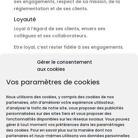
ses engagements, respect de sa mission, de la
réglementation et de ses clients.
Loyauté
Loyal à l’égard de ses clients, envers ses
collègues et ses collaborateurs.
Etre loyal, c’est rester fidèle à ses engagements.
Découvrir les diagnostics
Gérer le consentement
Pourquoi les diagnostics
aux cookies
immobiliers sont
obligatoires ?
Vos paramètres de cookies
Premièrement depuis 1997 et le vote de la Loi
Nous utilisons des cookies, y compris des cookies de nos
Carrez, les diagnostics immobiliers sont devenus
partenaires, afin d’améliorer votre expérience utilisateur,
obligatoires pour toute transaction immobilière.
d’analyser le trafic de notre site, vous proposer des publicités
personnalisées sur des sites tiers et vous proposer des
En effet, que vous vendiez ou louiez une maison
fonctionnalités disponibles sur les réseaux sociaux. Vous pouvez
gérer à tout moment vos préférences dans les paramétrages
ou un appartement, vous devez constituer un
des cookies. Pour en savoir plus sur la manière dont nos
Dossier de Diagnostic Technique (DDT).
partenaires et nous-mêmes utilisons vos données personnelles