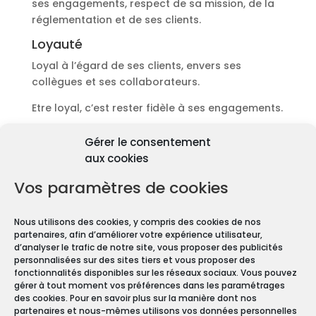
ses engagements, respect de sa mission, de la
réglementation et de ses clients.
Loyauté
Loyal à l’égard de ses clients, envers ses
collègues et ses collaborateurs.
Etre loyal, c’est rester fidèle à ses engagements.
Découvrir les diagnostics
Gérer le consentement
Pourquoi les diagnostics
aux cookies
immobiliers sont
obligatoires ?
Vos paramètres de cookies
Premièrement depuis 1997 et le vote de la Loi
Nous utilisons des cookies, y compris des cookies de nos
Carrez, les diagnostics immobiliers sont devenus
partenaires, afin d’améliorer votre expérience utilisateur,
obligatoires pour toute transaction immobilière.
d’analyser le trafic de notre site, vous proposer des publicités
personnalisées sur des sites tiers et vous proposer des
En effet, que vous vendiez ou louiez une maison
fonctionnalités disponibles sur les réseaux sociaux. Vous pouvez
gérer à tout moment vos préférences dans les paramétrages
ou un appartement, vous devez constituer un
des cookies. Pour en savoir plus sur la manière dont nos
Dossier de Diagnostic Technique (DDT).
partenaires et nous-mêmes utilisons vos données personnelles