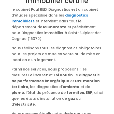
immobilier certifié
le cabinet Paul REIX Diagnostics est un cabinet
d’études spécialisé dans les
diagnostics
immobiliers
et intervient dans tout le
département de
la Charente
et précisément
pour Diagnostics immobilier à Saint-Sulpice-de-
Cognac (16370) .
Nous réalisons tous les diagnostics obligatoires
pour les projets de mise en vente ou de mise en
location d’un logement.
Parmi nos services, nous proposons : les
mesures
Loi Carrez
et
Loi Boutin
, le
diagnostic
de performance énergétique
et
DPE mention
tertiaire
, les diagnostics d’
amiante
et de
plomb
, l’état de présence de
termites
,
ERP
, ainsi
que les états d’installation de
gaz
ou
d’
électricité
.
Nous pouvons établir votre devis pour des