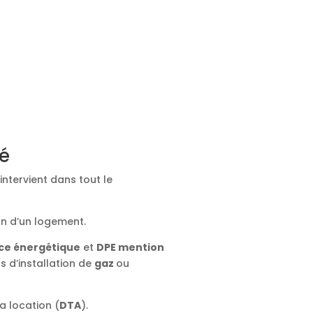
ié
intervient dans tout le
on d’un logement.
ce énergétique
et
DPE mention
ts d’installation de
gaz
ou
a location (
DTA
).