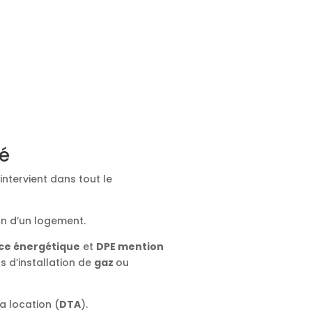
ié
intervient dans tout le
on d’un logement.
ce énergétique
et
DPE mention
ts d’installation de
gaz
ou
a location (
DTA
).