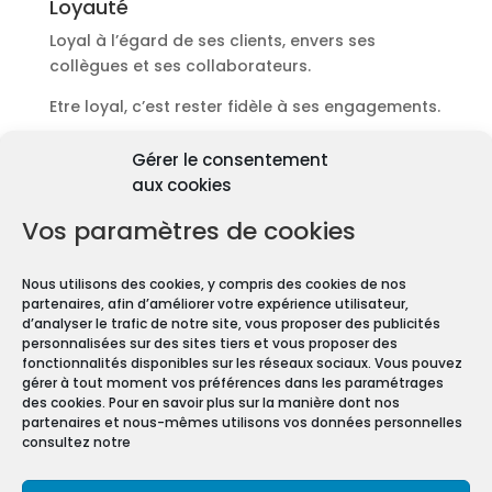
Loyauté
Loyal à l’égard de ses clients, envers ses
collègues et ses collaborateurs.
Etre loyal, c’est rester fidèle à ses engagements.
Découvrir les diagnostics
Gérer le consentement
Pourquoi les diagnostics
aux cookies
immobiliers sont
obligatoires ?
Vos paramètres de cookies
Premièrement depuis 1997 et le vote de la Loi
Nous utilisons des cookies, y compris des cookies de nos
Carrez, les diagnostics immobiliers sont devenus
partenaires, afin d’améliorer votre expérience utilisateur,
obligatoires pour toute transaction immobilière.
d’analyser le trafic de notre site, vous proposer des publicités
personnalisées sur des sites tiers et vous proposer des
En effet, que vous vendiez ou louiez une maison
fonctionnalités disponibles sur les réseaux sociaux. Vous pouvez
gérer à tout moment vos préférences dans les paramétrages
ou un appartement, vous devez constituer un
des cookies. Pour en savoir plus sur la manière dont nos
Dossier de Diagnostic Technique (DDT).
partenaires et nous-mêmes utilisons vos données personnelles
consultez notre
Mentions légales