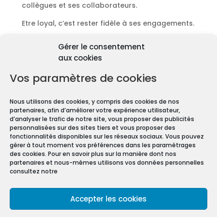
collègues et ses collaborateurs.
Etre loyal, c’est rester fidèle à ses engagements.
Découvrir les diagnostics
Gérer le consentement
Pourquoi les diagnostics
aux cookies
immobiliers sont
obligatoires ?
Vos paramètres de cookies
Premièrement depuis 1997 et le vote de la Loi
Nous utilisons des cookies, y compris des cookies de nos
Carrez, les diagnostics immobiliers sont devenus
partenaires, afin d’améliorer votre expérience utilisateur,
obligatoires pour toute transaction immobilière.
d’analyser le trafic de notre site, vous proposer des publicités
personnalisées sur des sites tiers et vous proposer des
En effet, que vous vendiez ou louiez une maison
fonctionnalités disponibles sur les réseaux sociaux. Vous pouvez
gérer à tout moment vos préférences dans les paramétrages
ou un appartement, vous devez constituer un
des cookies. Pour en savoir plus sur la manière dont nos
Dossier de Diagnostic Technique (DDT).
partenaires et nous-mêmes utilisons vos données personnelles
consultez notre
Mentions légales
Accepter les cookies
Conditions Générales de Vente
Politique de confidentialité