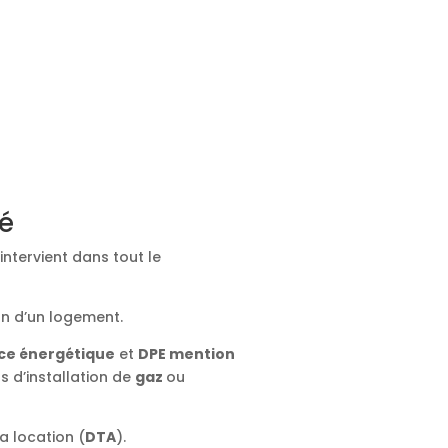
ié
intervient dans tout le
on d’un logement.
ce énergétique
et
DPE mention
ts d’installation de
gaz
ou
a location (
DTA
).