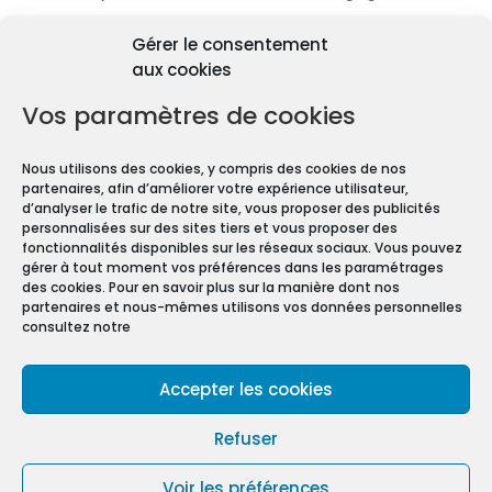
Découvrir les diagnostics
Gérer le consentement
Pourquoi les diagnostics
aux cookies
immobiliers sont
obligatoires ?
Vos paramètres de cookies
Premièrement depuis 1997 et le vote de la Loi
Nous utilisons des cookies, y compris des cookies de nos
Carrez, les diagnostics immobiliers sont devenus
partenaires, afin d’améliorer votre expérience utilisateur,
obligatoires pour toute transaction immobilière.
d’analyser le trafic de notre site, vous proposer des publicités
personnalisées sur des sites tiers et vous proposer des
En effet, que vous vendiez ou louiez une maison
fonctionnalités disponibles sur les réseaux sociaux. Vous pouvez
gérer à tout moment vos préférences dans les paramétrages
ou un appartement, vous devez constituer un
des cookies. Pour en savoir plus sur la manière dont nos
Dossier de Diagnostic Technique (DDT).
partenaires et nous-mêmes utilisons vos données personnelles
consultez notre
Mentions légales
Accepter les cookies
Conditions Générales de Vente
Politique de confidentialité
Refuser
Politique de cookies (UE)
Voir les préférences