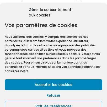
Découvrir les diagnostics
Gérer le consentement
Pourquoi les diagnostics
aux cookies
immobiliers sont
obligatoires ?
Vos paramètres de cookies
Premièrement depuis 1997 et le vote de la Loi
Nous utilisons des cookies, y compris des cookies de nos
Carrez, les diagnostics immobiliers sont devenus
partenaires, afin d’améliorer votre expérience utilisateur,
obligatoires pour toute transaction immobilière.
d’analyser le trafic de notre site, vous proposer des publicités
personnalisées sur des sites tiers et vous proposer des
En effet, que vous vendiez ou louiez une maison
fonctionnalités disponibles sur les réseaux sociaux. Vous pouvez
gérer à tout moment vos préférences dans les paramétrages
ou un appartement, vous devez constituer un
des cookies. Pour en savoir plus sur la manière dont nos
Dossier de Diagnostic Technique (DDT).
partenaires et nous-mêmes utilisons vos données personnelles
consultez notre
Mentions légales
Accepter les cookies
Conditions Générales de Vente
Politique de confidentialité
Refuser
Politique de cookies (UE)
Voir les préférences