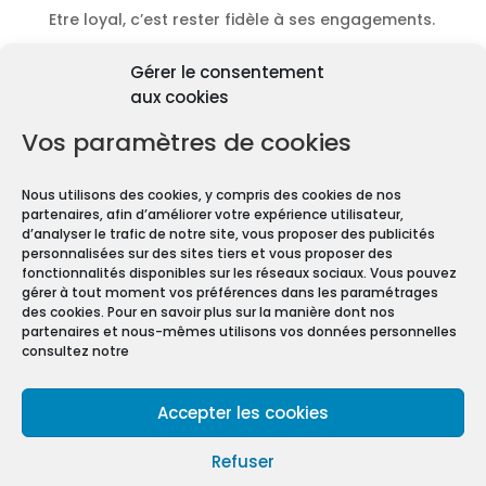
Etre loyal, c’est rester fidèle à ses engagements.
Découvrir les diagnostics
Gérer le consentement
Pourquoi les diagnostics
aux cookies
immobiliers sont
obligatoires ?
Vos paramètres de cookies
Premièrement depuis 1997 et le vote de la Loi
Nous utilisons des cookies, y compris des cookies de nos
Carrez, les diagnostics immobiliers sont devenus
partenaires, afin d’améliorer votre expérience utilisateur,
obligatoires pour toute transaction immobilière.
d’analyser le trafic de notre site, vous proposer des publicités
personnalisées sur des sites tiers et vous proposer des
En effet, que vous vendiez ou louiez une maison
fonctionnalités disponibles sur les réseaux sociaux. Vous pouvez
gérer à tout moment vos préférences dans les paramétrages
ou un appartement, vous devez constituer un
des cookies. Pour en savoir plus sur la manière dont nos
Dossier de Diagnostic Technique (DDT).
partenaires et nous-mêmes utilisons vos données personnelles
consultez notre
Mentions légales
Accepter les cookies
Conditions Générales de Vente
Politique de confidentialité
Refuser
Politique de cookies (UE)