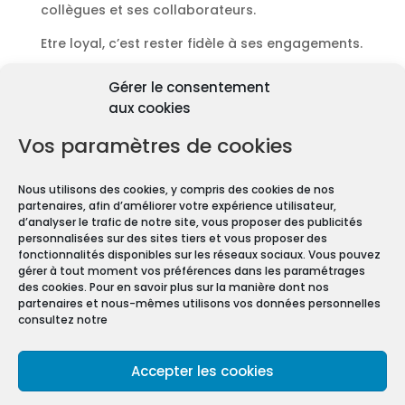
collègues et ses collaborateurs.
Etre loyal, c’est rester fidèle à ses engagements.
Découvrir les diagnostics
Gérer le consentement
Pourquoi les diagnostics
aux cookies
immobiliers sont
obligatoires ?
Vos paramètres de cookies
Premièrement depuis 1997 et le vote de la Loi
Nous utilisons des cookies, y compris des cookies de nos
Carrez, les diagnostics immobiliers sont devenus
partenaires, afin d’améliorer votre expérience utilisateur,
obligatoires pour toute transaction immobilière.
d’analyser le trafic de notre site, vous proposer des publicités
personnalisées sur des sites tiers et vous proposer des
En effet, que vous vendiez ou louiez une maison
fonctionnalités disponibles sur les réseaux sociaux. Vous pouvez
gérer à tout moment vos préférences dans les paramétrages
ou un appartement, vous devez constituer un
des cookies. Pour en savoir plus sur la manière dont nos
Dossier de Diagnostic Technique (DDT).
partenaires et nous-mêmes utilisons vos données personnelles
consultez notre
Mentions légales
Accepter les cookies
Conditions Générales de Vente
Politique de confidentialité