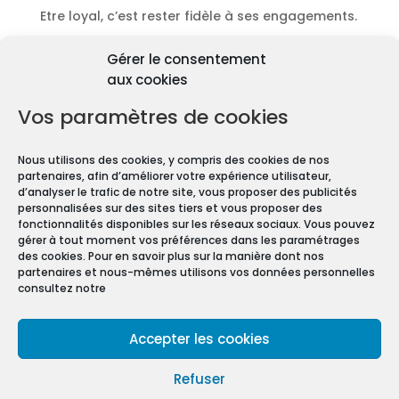
Etre loyal, c’est rester fidèle à ses engagements.
Découvrir les diagnostics
Gérer le consentement
Pourquoi les diagnostics
aux cookies
immobiliers sont
obligatoires ?
Vos paramètres de cookies
Premièrement depuis 1997 et le vote de la Loi
Nous utilisons des cookies, y compris des cookies de nos
Carrez, les diagnostics immobiliers sont devenus
partenaires, afin d’améliorer votre expérience utilisateur,
obligatoires pour toute transaction immobilière.
d’analyser le trafic de notre site, vous proposer des publicités
personnalisées sur des sites tiers et vous proposer des
En effet, que vous vendiez ou louiez une maison
fonctionnalités disponibles sur les réseaux sociaux. Vous pouvez
gérer à tout moment vos préférences dans les paramétrages
ou un appartement, vous devez constituer un
des cookies. Pour en savoir plus sur la manière dont nos
Dossier de Diagnostic Technique (DDT).
partenaires et nous-mêmes utilisons vos données personnelles
consultez notre
Mentions légales
Accepter les cookies
Conditions Générales de Vente
Politique de confidentialité
Refuser
Politique de cookies (UE)