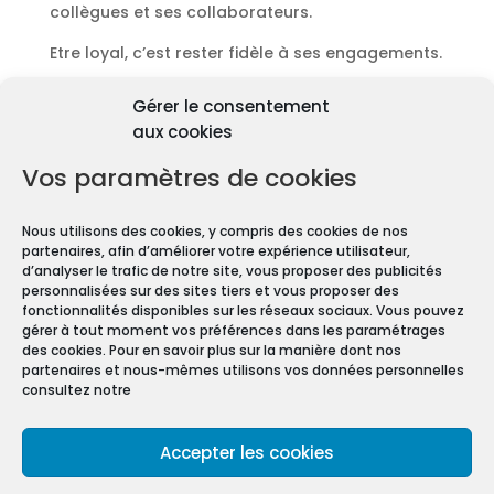
collègues et ses collaborateurs.
Etre loyal, c’est rester fidèle à ses engagements.
Découvrir les diagnostics
Gérer le consentement
Pourquoi les diagnostics
aux cookies
immobiliers sont
obligatoires ?
Vos paramètres de cookies
Premièrement depuis 1997 et le vote de la Loi
Nous utilisons des cookies, y compris des cookies de nos
Carrez, les diagnostics immobiliers sont devenus
partenaires, afin d’améliorer votre expérience utilisateur,
obligatoires pour toute transaction immobilière.
d’analyser le trafic de notre site, vous proposer des publicités
personnalisées sur des sites tiers et vous proposer des
En effet, que vous vendiez ou louiez une maison
fonctionnalités disponibles sur les réseaux sociaux. Vous pouvez
gérer à tout moment vos préférences dans les paramétrages
ou un appartement, vous devez constituer un
des cookies. Pour en savoir plus sur la manière dont nos
Dossier de Diagnostic Technique (DDT).
partenaires et nous-mêmes utilisons vos données personnelles
consultez notre
Mentions légales
Accepter les cookies
Conditions Générales de Vente
Politique de confidentialité