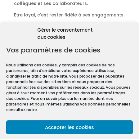
collègues et ses collaborateurs.
Etre loyal, c’est rester fidèle à ses engagements.
Découvrir les diagnostics
Gérer le consentement
Pourquoi les diagnostics
aux cookies
immobiliers sont
obligatoires ?
Vos paramètres de cookies
Premièrement depuis 1997 et le vote de la Loi
Nous utilisons des cookies, y compris des cookies de nos
Carrez, les diagnostics immobiliers sont devenus
partenaires, afin d’améliorer votre expérience utilisateur,
obligatoires pour toute transaction immobilière.
d’analyser le trafic de notre site, vous proposer des publicités
personnalisées sur des sites tiers et vous proposer des
En effet, que vous vendiez ou louiez une maison
fonctionnalités disponibles sur les réseaux sociaux. Vous pouvez
gérer à tout moment vos préférences dans les paramétrages
ou un appartement, vous devez constituer un
des cookies. Pour en savoir plus sur la manière dont nos
Dossier de Diagnostic Technique (DDT).
partenaires et nous-mêmes utilisons vos données personnelles
consultez notre
Mentions légales
Accepter les cookies
Conditions Générales de Vente
Politique de confidentialité