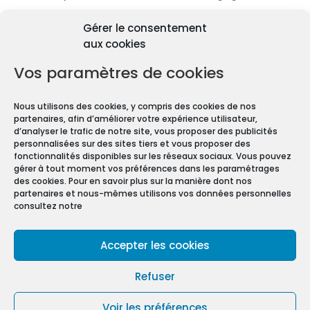
Découvrir les diagnostics
Gérer le consentement
Pourquoi les diagnostics
aux cookies
immobiliers sont
obligatoires ?
Vos paramètres de cookies
Premièrement depuis 1997 et le vote de la Loi
Nous utilisons des cookies, y compris des cookies de nos
Carrez, les diagnostics immobiliers sont devenus
partenaires, afin d’améliorer votre expérience utilisateur,
obligatoires pour toute transaction immobilière.
d’analyser le trafic de notre site, vous proposer des publicités
personnalisées sur des sites tiers et vous proposer des
En effet, que vous vendiez ou louiez une maison
fonctionnalités disponibles sur les réseaux sociaux. Vous pouvez
gérer à tout moment vos préférences dans les paramétrages
ou un appartement, vous devez constituer un
des cookies. Pour en savoir plus sur la manière dont nos
Dossier de Diagnostic Technique (DDT).
partenaires et nous-mêmes utilisons vos données personnelles
consultez notre
Mentions légales
Accepter les cookies
Conditions Générales de Vente
Politique de confidentialité
Refuser
Politique de cookies (UE)
Voir les préférences