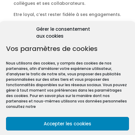
collègues et ses collaborateurs.
Etre loyal, c’est rester fidèle à ses engagements.
Découvrir les diagnostics
Gérer le consentement
Pourquoi les diagnostics
aux cookies
immobiliers sont
obligatoires ?
Vos paramètres de cookies
Premièrement depuis 1997 et le vote de la Loi
Nous utilisons des cookies, y compris des cookies de nos
Carrez, les diagnostics immobiliers sont devenus
partenaires, afin d’améliorer votre expérience utilisateur,
obligatoires pour toute transaction immobilière.
d’analyser le trafic de notre site, vous proposer des publicités
personnalisées sur des sites tiers et vous proposer des
En effet, que vous vendiez ou louiez une maison
fonctionnalités disponibles sur les réseaux sociaux. Vous pouvez
gérer à tout moment vos préférences dans les paramétrages
ou un appartement, vous devez constituer un
des cookies. Pour en savoir plus sur la manière dont nos
Dossier de Diagnostic Technique (DDT).
partenaires et nous-mêmes utilisons vos données personnelles
consultez notre
Mentions légales
Accepter les cookies
Conditions Générales de Vente
Politique de confidentialité