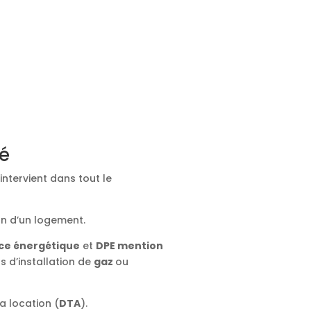
ié
intervient dans tout le
on d’un logement.
ce énergétique
et
DPE mention
ts d’installation de
gaz
ou
a location (
DTA
).