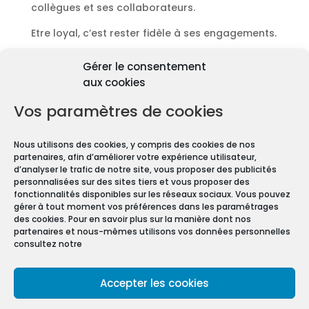
collègues et ses collaborateurs.
Etre loyal, c’est rester fidèle à ses engagements.
Découvrir les diagnostics
Gérer le consentement
Pourquoi les diagnostics
aux cookies
immobiliers sont
obligatoires ?
Vos paramètres de cookies
Premièrement depuis 1997 et le vote de la Loi
Nous utilisons des cookies, y compris des cookies de nos
Carrez, les diagnostics immobiliers sont devenus
partenaires, afin d’améliorer votre expérience utilisateur,
obligatoires pour toute transaction immobilière.
d’analyser le trafic de notre site, vous proposer des publicités
personnalisées sur des sites tiers et vous proposer des
En effet, que vous vendiez ou louiez une maison
fonctionnalités disponibles sur les réseaux sociaux. Vous pouvez
gérer à tout moment vos préférences dans les paramétrages
ou un appartement, vous devez constituer un
des cookies. Pour en savoir plus sur la manière dont nos
Dossier de Diagnostic Technique (DDT).
partenaires et nous-mêmes utilisons vos données personnelles
consultez notre
Mentions légales
Accepter les cookies
Conditions Générales de Vente
Politique de confidentialité