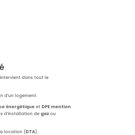
ié
intervient dans tout le
on d’un logement.
ce énergétique
et
DPE mention
ts d’installation de
gaz
ou
a location (
DTA
).