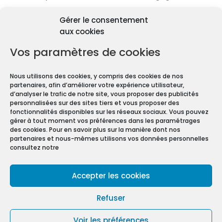
Découvrir les diagnostics
Gérer le consentement
Pourquoi les diagnostics
aux cookies
immobiliers sont
obligatoires ?
Vos paramètres de cookies
Premièrement depuis 1997 et le vote de la Loi
Nous utilisons des cookies, y compris des cookies de nos
Carrez, les diagnostics immobiliers sont devenus
partenaires, afin d’améliorer votre expérience utilisateur,
obligatoires pour toute transaction immobilière.
d’analyser le trafic de notre site, vous proposer des publicités
personnalisées sur des sites tiers et vous proposer des
En effet, que vous vendiez ou louiez une maison
fonctionnalités disponibles sur les réseaux sociaux. Vous pouvez
gérer à tout moment vos préférences dans les paramétrages
ou un appartement, vous devez constituer un
des cookies. Pour en savoir plus sur la manière dont nos
Dossier de Diagnostic Technique (DDT).
partenaires et nous-mêmes utilisons vos données personnelles
consultez notre
Mentions légales
Accepter les cookies
Conditions Générales de Vente
Politique de confidentialité
Refuser
Politique de cookies (UE)
Voir les préférences